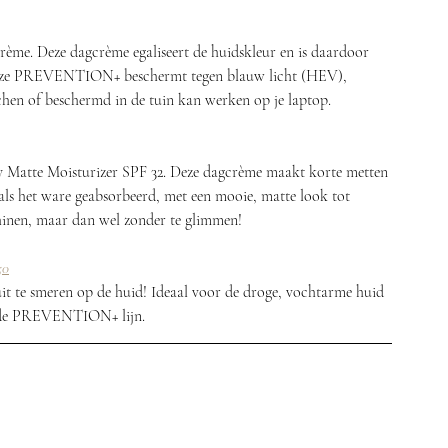
rème. Deze dagcrème egaliseert de huidskleur en is daardoor 
 deze PREVENTION+ beschermt tegen blauw licht (HEV), 
chen of beschermd in de tuin kan werken op je laptop.
atte Moisturizer SPF 32. Deze dagcrème maakt korte metten 
 als het ware geabsorbeerd, met een mooie, matte look tot 
hinen, maar dan wel zonder te glimmen!  
50
uit te smeren op de huid! Ideaal voor de droge, vochtarme huid 
n de PREVENTION+ lijn.