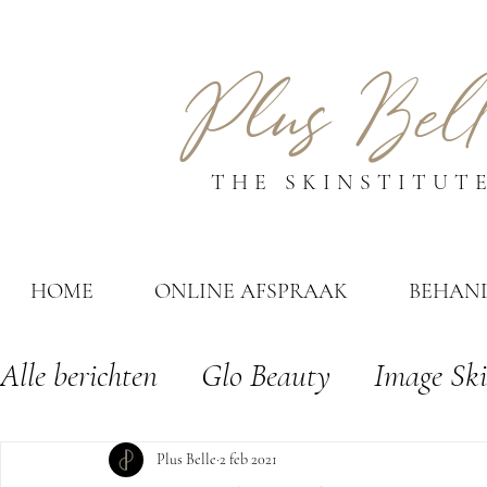
Plus Bell
THE SKINSTITUT
HOME
ONLINE AFSPRAAK
BEHAN
Alle berichten
Glo Beauty
Image Ski
Permanente laserontharing
Zonnepr
Plus Belle
2 feb 2021