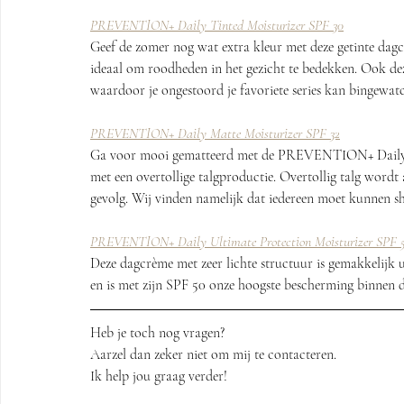
PREVENTION+ Daily Tinted Moisturizer SPF 30
Geef de zomer nog wat extra kleur met deze getinte dagc
ideaal om roodheden in het gezicht te bedekken. Ook
waardoor je ongestoord je favoriete series kan bingewat
PREVENTION+ Daily Matte Moisturizer SPF 32
Ga voor mooi gematteerd met de PREVENTION+ Daily M
met een overtollige talgproductie. Overtollig talg wordt
gevolg. Wij vinden namelijk dat iedereen moet kunnen s
PREVENTION+ Daily Ultimate Protection Moisturizer SPF 
Deze dagcrème met zeer lichte structuur is gemakkelijk 
en is met zijn SPF 50 onze hoogste bescherming binne
Heb je toch nog vragen? 
Aarzel dan zeker niet om mij te contacteren.
Ik help jou graag verder!