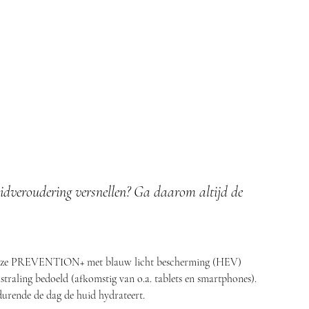
idveroudering versnellen? Ga daarom altijd de 
is deze PREVENTION+ met blauw licht bescherming (HEV) 
traling bedoeld (afkomstig van o.a. tablets en smartphones). 
durende de dag de huid hydrateert.