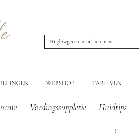
e
E
DELINGEN
WEBSHOP
TARIEVEN
ncare
Voedingssuppletie
Huidtips
oducten
Nachtcrèmes