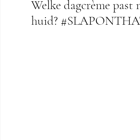
Welke dagcrème past n
Orthomoleculaire therapie
Hifu
huid? #SLAPONTHA