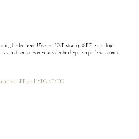
ng bieden tegen UVA- en UVB-straling (SPF) ga je altijd 
s van elkaar en is er voor ieder huidtype een perfecte variant. 
sturizer SPF 30+ HYDRATATIE