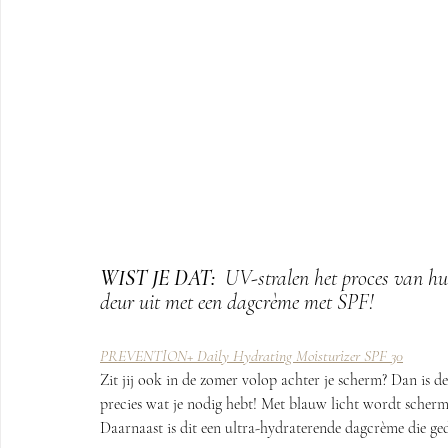
WIST JE DAT: 
 UV-stralen het proces van hu
deur uit met een dagcrème met SPF!
PREVENTION+ Daily Hydrating Moisturizer SPF 30
Zit jij ook in de zomer volop achter je scherm? Dan 
precies wat je nodig hebt! Met blauw licht wordt scherms
Daarnaast is dit een ultra-hydraterende dagcrème die ge