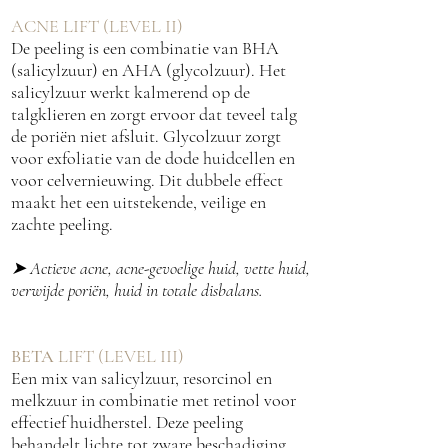
ACNE LIFT (LEVEL II)
De peeling is een combinatie van BHA
(salicylzuur) en AHA (glycolzuur). Het
salicylzuur werkt kalmerend op de
talgklieren en zorgt ervoor dat teveel talg
de poriën niet afsluit. Glycolzuur zorgt
voor exfoliatie van de dode huidcellen en
voor celvernieuwing. Dit dubbele effect
maakt het een uitstekende, veilige en
zachte peeling.
➤
Actieve acne, acne-gevoelige huid, vette huid,
verwijde poriën, huid in totale disbalans.
BETA
LIFT (LEVEL III)
Een mix van salicylzuur, resorcinol en
melkzuur in combinatie met retinol voor
effectief huidherstel. Deze peeling
behandelt lichte tot zware beschadiging