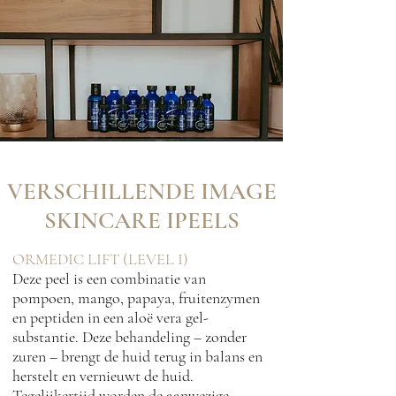
VERSCHILLENDE IMAGE
SKINCARE IPEELS
ORMEDIC LIFT (LEVEL I)
Deze peel is een combinatie van
pompoen, mango, papaya, fruitenzymen
en peptiden in een aloë vera gel-
substantie. Deze behandeling – zonder
zuren – brengt de huid terug in balans en
herstelt en vernieuwt de huid.
Tegelijkertijd worden de aanwezige