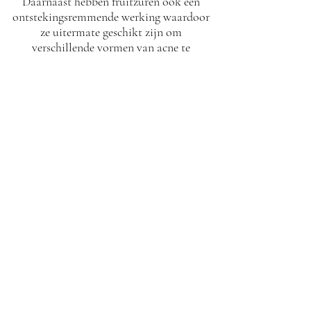
Daarnaast hebben fruitzuren ook een
ontstekingsremmende werking waardoor
ze uitermate geschikt zijn om
verschillende vormen van acne te
behandelen. De verhoogde celdeling leidt
bovendien tot een versnelde afschilfering
van de met pigment gevulde
opperhuidcellen, wat een verhelderend
effect heeft en hyperpigmentatie op die
manier doeltreffend kan behandeld
worden.