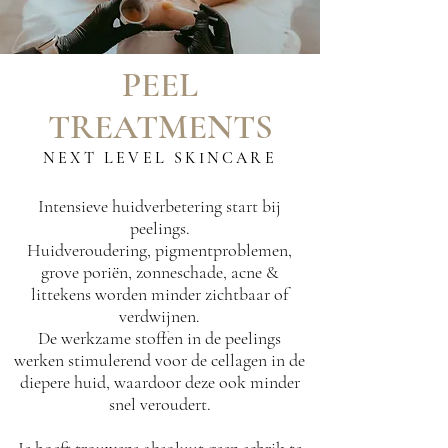
PEEL
TREATMENTS
NEXT LEVEL SKINCARE
Intensieve huidverbetering start bij
peelings.
Huidveroudering, pigmentproblemen,
grove
poriën, zonneschade, acne &
littekens worden minder zichtbaar of
verdwijnen.
De werkzame stoffen in de peelings
werken stimulerend voor de cellagen in de
diepere huid, waardoor deze ook minder
snel veroudert.
Je hoeft trouwens absoluut geen schrik te