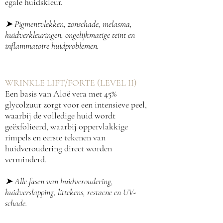
egale huidskleur.
➤ Pigmentvlekken, zonschade, melasma,
huidverkleuringen, ongelijkmatige teint en
inflammatoire huidproblemen.
WRINKLE LIFT/FORTE (LEVEL II)
Een basis van Aloë vera met 45%
glycolzuur zorgt voor een intensieve peel,
waarbij de volledige huid wordt
geëxfolieerd, waarbij oppervlakkige
rimpels en eerste tekenen van
huidveroudering direct worden
verminderd.
➤
Alle fasen van huidveroudering,
huidverslapping, littekens, restacne en UV-
schade.