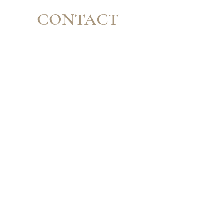
CONTACT
Houtemstraat 26 D, 9860 Oosterzele
0474/88.29.16
info@plusbelletheskinstitute.be
MAAK EEN AFSPRAAK​
WEBSHOP
BEHANDELINGEN
ALGEMENE VOORWAARDEN
RETOUR & VERZENDEN
HUISREGELS
©2024 Copyright Plus Belle - The Skinstitute
BE
0799.109.358