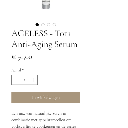
AGELESS - Total
Anti-Aging Serum
Prijs
€ 91,00
Aantal
*
In winkelwagen
Een mix van natuurlijke zuren in
combinatie met appelstamcellen om
vochtverlies te voorkomen en de eerste