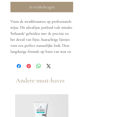
In winkelwagen
Vorm de wenkbrauwen op professionele
wijze. Dit ultrafijne potlood vult minder
'behaarde' gebeiden met de precisie en
het detail van fijne, haarachtige lijntjes
voor een perfect natuurlijke look. Deze
langdurige formule op basis van wax en
met antioxidant vitamine C en E en
natuurlijke minerale pigmenten, is zeer
gemakkelijk aan te brengen en blijft
meer dan tien uur zitten. Inclusief
Andere must-haves
ingebouwde Spoolie Borstel voor het
vormen en blenden.
Aanwijzingen
Probeer met een vaste hand haartjes bij
te tekenen waar die nodig zijn. Let op